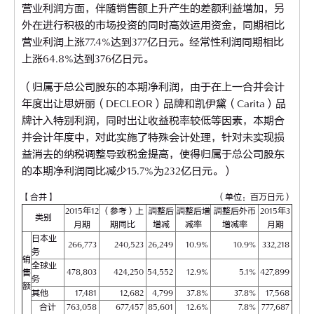
营业利润方面，伴随销售额上升产生的差额利益增加，另
外在进行积极的市场投资的同时高效运用资金，同期相比
营业利润上涨77.4%达到377亿日元。经常性利润同期相比
上涨64.8%达到376亿日元。
（归属于总公司股东的本期净利润，由于在上一合并会计
年度出让思妍丽（DECLEOR）品牌和凯伊黛（Carita）品
牌计入特别利润，同时出让收益税率较低等因素，本期合
并会计年度中，对此实施了特殊会计处理，针对未实现损
益消去的纳税调整导致税金提高，使得归属于总公司股东
的本期净利润同比减少15.7%为232亿日元。）
【合并】
（单位：百万日元）
2015年12
（参考）上
調整后
調整后增
調整后外币
2015年3
类别
月期
期同比
增减
减率
增减率
月期
日本业
266,773
240,523
26,249
10.9%
10.9%
332,218
务
销
全球业
478,803
424,250
54,552
12.9%
5.1%
427,899
售
务
额
其他
17,481
12,682
4,799
37.8%
37.8%
17,568
合计
763,058
677,457
85,601
12.6%
7.8%
777,687