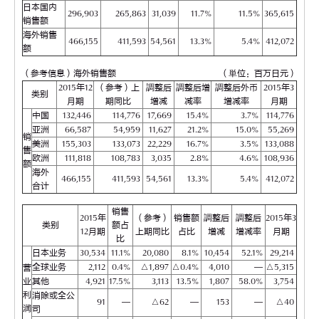
日本国内
296,903
265,863
31,039
11.7%
11.5%
365,615
销售额
海外销售
466,155
411,593
54,561
13.3%
5.4%
412,072
额
（参考信息）海外销售额
（単位：百万日元）
2015年12
（参考）上
調整后
調整后增
調整后外币
2015年3
类别
月期
期同比
增减
减率
增减率
月期
中国
132,446
114,776
17,669
15.4%
3.7%
114,776
亚洲
66,587
54,959
11,627
21.2%
15.0%
55,269
销
美洲
155,303
133,073
22,229
16.7%
3.5%
133,088
售
欧洲
111,818
108,783
3,035
2.8%
4.6%
108,936
额
海外
466,155
411,593
54,561
13.3%
5.4%
412,072
合计
销售
2015年
（参考）
销售额
調整后
調整后
2015年3
类别
额占
12月期
上期同比
占比
增减
增减率
月期
比
日本业务
30,534
11.1%
20,080
8.1%
10,454
52.1%
29,214
全球业务
2,112
0.4%
△1,897
△0.4%
4,010
―
△5,315
营
业
其他
4,921
17.5%
3,113
13.5%
1,807
58.0%
3,754
利
消除或全公
91
―
△62
―
153
―
△40
润
司