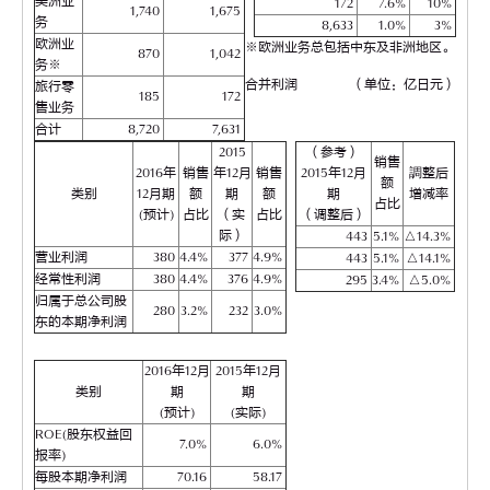
美洲业
172
7.6%
10%
1,740
1,675
务
8,633
1.0%
3%
欧洲业
※欧洲业务总包括中东及非洲地区。
870
1,042
务※
合并利润
（单位：亿日元）
旅行零
185
172
售业务
合计
8,720
7,631
2015
（参考）
销售
2016年
销售
年12月
销售
2015年12月
調整后
额
类别
12月期
额
期
额
期
增减率
占比
(预计)
占比
（实
占比
（调整后）
际）
443
5.1%
△14.3%
营业利润
380
4.4%
377
4.9%
443
5.1%
△14.1%
经常性利润
380
4.4%
376
4.9%
295
3.4%
△5.0%
归属于总公司股
280
3.2%
232
3.0%
东的本期净利润
2016年12月
2015年12月
类别
期
期
(预计)
(实际)
ROE(股东权益回
7.0%
6.0%
报率)
每股本期净利润
70.16
58.17