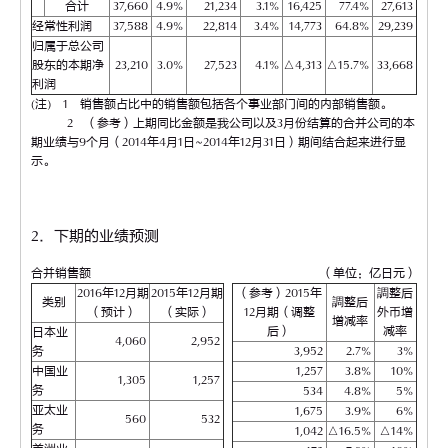
合计
37,660
4.9%
21,234
3.1%
16,425
77.4%
27,613
经常性利润
37,588
4.9%
22,814
3.4%
14,773
64.8%
29,239
归属于总公司
股东的本期净
23,210
3.0%
27,523
4.1%
△4,313
△15.7%
33,668
利润
(注) 1 销售额占比中的销售额包括各个事业部门间的内部销售额。
2 （参考）上期同比金额是我公司以及3月份结算的合并公司的本
期业绩与9个月（2014年4月1日~2014年12月31日）期间结合起来进行显
示。
2．下期的业绩预测
合并销售额
（单位：亿日元）
2016年12月期
2015年12月期
（参考）2015年
調整后
类别
調整后
（预计）
（实际）
12月期（调整
外币增
增减率
后）
减率
日本业
4,060
2,952
务
3,952
2.7%
3%
中国业
1,257
3.8%
10%
1,305
1,257
务
534
4.8%
5%
亚太业
1,675
3.9%
6%
560
532
务
1,042
△16.5%
△14%