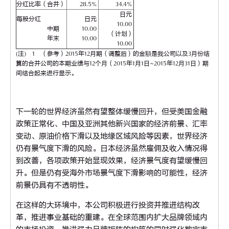
分红比率（合并）
28.5%
34.4%
日元
每股分红
日元
10.00
中期
10.00
（计划）
年末
10.00
10.00
(注) 1 （参考）2015年12月期（调整后）的金額是我公司以及3月份结
算的合并公司的本期业绩与12个月（2015年1月1日~2015年12月31日）期
间结合起来进行显示。
下一轮的世界经济虽然有望整体缓慢回升，但受美国金融
政策正常化、中国及亚洲其他新兴国家的经济前景、汇率
变动、原油价格下滑以及地缘区域风险等因素，世界经济
仍有景气度下滑的风险。日本经济虽然雇佣及收入情况得
到改善，各项政策开始显现效果，经济景气度有望缓慢回
升。但是仍有受海外市场景气度下滑影响的可能性，经济
前景仍具有不透明性。
在这样的大环境中，本公司积极进行投资并推进结构改
革，推进事业基础的重建。在全球范围内扩大品牌领域内