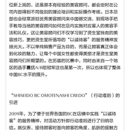
位新上岗的，还是原本有经验的美容顾问，都会定时在公
司内部得到不同级别的理论培训和实际操作考核。日本总
部也会经常派驻优秀美容顾问来中国做交流，到现场手把
手教导当地的美容顾问如何在店内实施对应客人的美容手
法和礼仪。这让美容顾问们不仅学习到了资生堂独有的美
容技巧，更把资生堂所倡导的“以诚待客”的服务精神发
扬光大。不以单纯销售产品为目的，而是让顾客真正体会
到化妆的魅力，让每个中国女性都变得美丽才是资生堂美
容顾问们所期望的。在历届的比赛中，同时由来自一个地
区的选手囊括A/B组冠军这也是第一次，所以也体现了整体
中国BC水平的提升。
“SHISEIDO BC OMOTENASHI CREDO”（行动准则）的
引进
2009年，为了便于世界各国的BC在店铺中实践“以诚待
客”的服务精神，对活动方针即行动准则进行了归纳总
结。就仪表、接待顾客时面向顾客的角度、肌肤的接触方