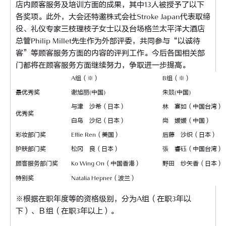
店内顾客服务及培训方面的成果，其中13人被授予了以下
各奖项。此外，大会还特邀株式会社Stroke Japan代表取缔
役、礼仪专家三枝理枝子女士以及台场格兰太平洋大酒店
总管Philip Millet先生作为外部评委，共同参与“以诚待
客”等顾客服务方面的内容的评判工作。今后各国相关部
门都将在顾客服务方面继续努力，争取进一步提高。
A组（※）
B组（※）
最优秀奖
谢旭丽(中国)
朱競(中国)
与津 沙希（日本）
林 宴如（中国台湾）
优秀奖
白鸟 沙纪（日本）
尚 媛媛（中国）
彩妆部门奖
Effie Ren（美国）
后藤 沙织（日本）
护肤部门奖
松冈 良（日本）
張 睿砡（中国台湾）
顾客服务部门奖
Ko Wing On（中国香港）
野田 纱矢香（日本）
特别奖
Natalia Hepner（波兰）
※根据在职年度等的资格级别，分为A组（在职3年以
下）、Ｂ组（在职3年以上）。