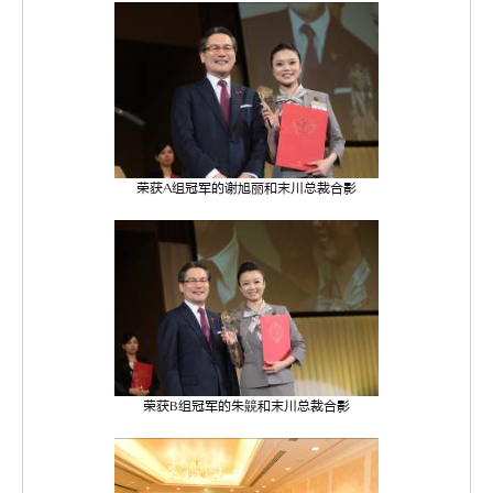
荣获A组冠军的谢旭丽和末川总裁合影
荣获B组冠军的朱竸和末川总裁合影