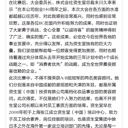
在比赛后，大会委员长、株式会社资生堂总裁末川久幸表
示“在本公司创业140周年之际，本次大会在各方面的水准
都超越以往历年，对此我感到非常高兴，同时也感到非常
欣慰。这是各位BC在国内外积极努力的成果，同时也证明
了大家勇于挑战、全心全意“以诚待客”的服务精神得到
了广泛、确实的推广。这些成果，必定在今后世界各地的
事业发展中，充分得以发挥，成为资生堂独有的巨大力
量。我们坚信能帮助每一位顾客变得更加美丽，同时也期
待着通过充分体现从去年开始实施的三年计划中的4个成长
战略之一，即“消费者优先”的战略，成为全世界最受顾
客信赖的企业。”
此次比赛中，不得不提荣获A/B组冠军的两名美容顾问。她
们分别是来自中国成都的谢旭丽和天津的朱競，都是所属
资生堂（中国）投资有限公司高档化妆品事业部的美容顾
问。此次得奖，不仅是她们个人努力的结果，也离不开资
生堂公司长期以来对员工素质方面的培育。资生堂早在
2008年初于上海张江成立资生堂（中国）培训中心，致力
于员工综合素养，岗位技能的培训，也是资生堂集团中除
日本之外在海外第一家设立培训部门的先锋。无论是每一